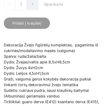
Išparduota
-
+
Pridėti į krepšelį
Dekoracija Žvejo figūrėlių komplektas, pagaminta iš
cukrinės/modeliavimo masės (valgoma)
Spalva: ruda/žalia/balta
Dydis: Žvejas/valtis apie 8,5xH9,5cm
Dydis: Žuvys 4xH2cm
Dydis: Lelijos 4,5xH1,5cm
Graži, valgoma geros kokybės dekoracija puikiai
tinkanti tortų dekoravimui žvejo tematika
Sudėtis: cukraus pudra, sausi kiaušinių baltymai
(Albuminas) geriamasis vanduo
Tirštikliai: guaro derva (E412) ksantano derva (E415),