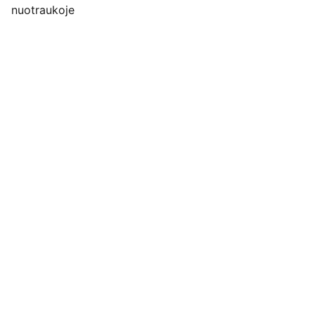
nuotraukoje
Pirkimo pardavimo taisyklės
Privatumo politika
Pristatymo kainos ir sąlygos
Adresas