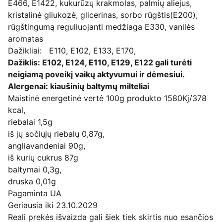
E466, E1422, kukurūzų krakmolas, palmių aliejus,
kristalinė gliukozė, glicerinas, sorbo rūgštis(E200),
rūgštingumą reguliuojanti medžiaga E330, vanilės
aromatas
Dažikliai: E110, E102, E133, E170,
Dažiklis: E102, E124, E110, E129, E122 gali turėti
neigiamą poveikį vaikų aktyvumui ir dėmesiui.
Alergenai: kiaušinių baltymų milteliai
Maistinė energetinė vertė 100g produkto 1580Kj/378
kcal,
riebalai 1,5g
iš jų sočiųjų riebalų 0,87g,
angliavandeniai 90g,
iš kurių cukrus 87g
baltymai 0,3g,
druska 0,01g
Pagaminta UA
Geriausia iki 23.10.2029
Reali prekės išvaizda gali šiek tiek skirtis nuo esančios