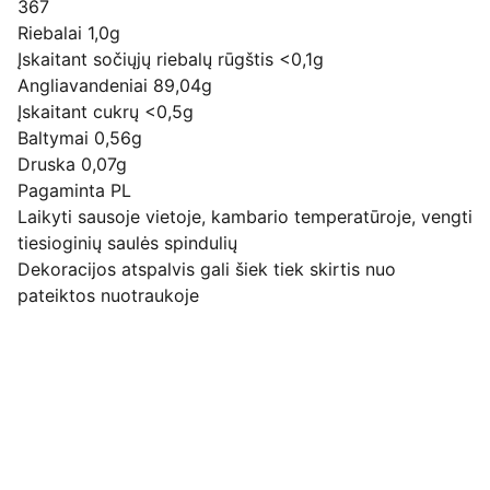
367
Riebalai 1,0g
Įskaitant sočiųjų riebalų rūgštis <0,1g
Angliavandeniai 89,04g
Įskaitant cukrų <0,5g
Baltymai 0,56g
Druska 0,07g
Pagaminta PL
Laikyti sausoje vietoje, kambario temperatūroje, vengti
tiesioginių saulės spindulių
Dekoracijos atspalvis gali šiek tiek skirtis nuo
pateiktos nuotraukoje
Pirkimo pardavimo taisyklės
Privatumo politika