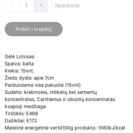
Išparduota
-
+
Pridėti į krepšelį
Gėlė Lotosas
Spalva: balta
Kiekis: 15vnt.
Žiedo dydis: apie 7cm
Parduodama visa pakuotė (15vnt)
Sudėtis: krakmolas, ridikėlių bei serbentų
koncentratas, Carthamus ir obuolių koncentratas
kvapioji medžiaga
Tirštiklis: E466
Dažikliai: E172
Maistinė energetinė vertė100g produkto: 1560kJ/kcal