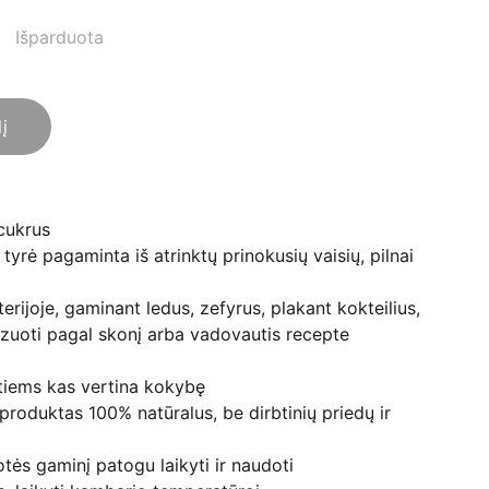
Išparduota
lį
cukrus
tyrė pagaminta iš atrinktų prinokusių vaisių, pilnai
erijoje, gaminant ledus, zefyrus, plakant kokteilius,
oti pagal skonį arba vadovautis recepte
 tiems kas vertina kokybę
 produktas 100% natūralus, be dirbtinių priedų ir
tės gaminį patogu laikyti ir naudoti