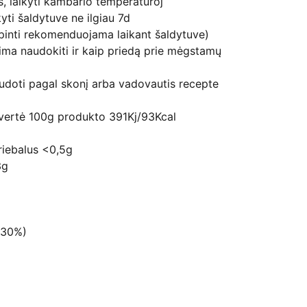
, laikyti kambario temperatūroj
yti šaldytuve ne ilgiau 7d
irpinti rekomenduojama laikant šaldytuve)
ima naudokiti ir kaip priedą prie mėgstamų
oti pagal skonį arba vadovautis recepte
 vertė 100g produkto 391Kj/93Kcal
 riebalus <0,5g
3g
(30%)