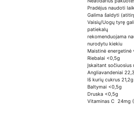
Neatidarius pakuotės
Pradėjus naudoti laik
Galima šaldyti (atit
Vaisių/Uogų tyrę gal
patiekalų
rekomenduojama naud
nurodytu kiekiu
Maistinė energetinė
Riebalai <0,5g
Įskaitant sočiuosius
Angliavandeniai 22,
Iš kurių cukrus 21,2g
Baltymai <0,5g
Druska <0,5g
Vitaminas C 24mg 