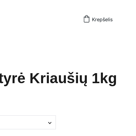
Krepšelis
 tyrė Kriaušių 1kg