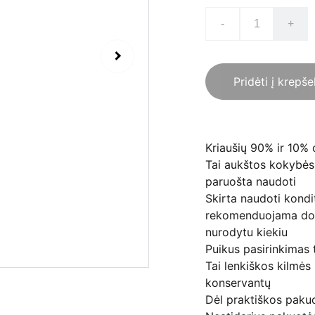
-
+
Pridėti į krepše
Kriaušių 90% ir 10% 
Tai aukštos kokybės 
paruošta naudoti
Skirta naudoti kondit
rekomenduojama dozu
nurodytu kiekiu
Puikus pasirinkimas
Tai lenkiškos kilmės
konservantų
Dėl praktiškos pakuo