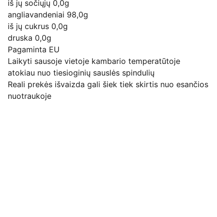
iš jų sočiųjų 0,0g
angliavandeniai 98,0g
iš jų cukrus 0,0g
druska 0,0g
Pagaminta EU
Laikyti sausoje vietoje kambario temperatūtoje
atokiau nuo tiesioginių sauslės spindulių
Reali prekės išvaizda gali šiek tiek skirtis nuo esančios
nuotraukoje
Pirkimo pardavimo taisyklės
Privatumo politika
Pristatymo kainos ir sąlygos