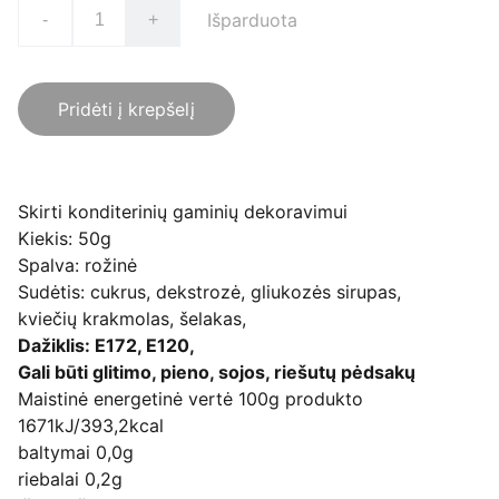
Išparduota
-
+
Pridėti į krepšelį
Skirti konditerinių gaminių dekoravimui
Kiekis: 50g
Spalva: rožinė
Sudėtis: cukrus, dekstrozė, gliukozės sirupas,
kviečių krakmolas, šelakas,
Dažiklis: E172, E120,
Gali būti glitimo, pieno, sojos, riešutų pėdsakų
Maistinė energetinė vertė 100g produkto
1671kJ/393,2kcal
baltymai 0,0g
riebalai 0,2g