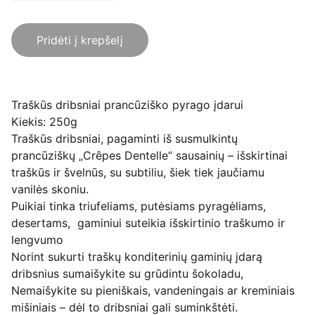
Pridėti į krepšelį
Traškūs dribsniai prancūziško pyrago įdarui
Kiekis: 250g
Traškūs dribsniai, pagaminti iš susmulkintų
prancūziškų „Crêpes Dentelle“ sausainių – išskirtinai
traškūs ir švelnūs, su subtiliu, šiek tiek jaučiamu
vanilės skoniu.
Puikiai tinka triufeliams, putėsiams pyragėliams,
desertams, gaminiui suteikia išskirtinio traškumo ir
lengvumo
Norint sukurti traškų konditerinių gaminių įdarą
dribsnius sumaišykite su grūdintu šokoladu,
Nemaišykite su pieniškais, vandeningais ar kreminiais
mišiniais – dėl to dribsniai gali suminkštėti.