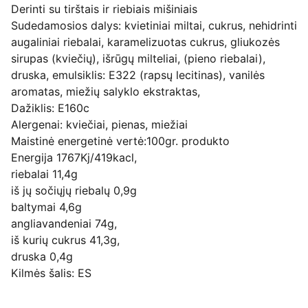
Derinti su tirštais ir riebiais mišiniais
Sudedamosios dalys: kvietiniai miltai, cukrus, nehidrinti
augaliniai riebalai, karamelizuotas cukrus, gliukozės
sirupas (kviečių), išrūgų milteliai, (pieno riebalai),
druska, emulsiklis: E322 (rapsų lecitinas), vanilės
aromatas, miežių salyklo ekstraktas,
Dažiklis: E160c
Alergenai: kviečiai, pienas, miežiai
Maistinė energetinė vertė:100gr. produkto
Energija 1767Kj/419kacl,
riebalai 11,4g
iš jų sočiųjų riebalų 0,9g
baltymai 4,6g
angliavandeniai 74g,
iš kurių cukrus 41,3g,
druska 0,4g
Kilmės šalis: ES