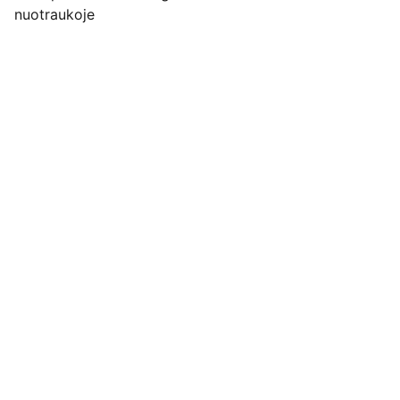
nuotraukoje
Pirkimo pardavimo taisyklės
Privatumo politika
Pristatymo kainos ir sąlygos
Adresas