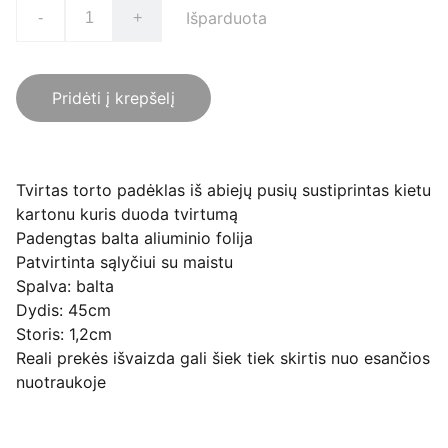
Išparduota
-
+
Pridėti į krepšelį
Tvirtas torto padėklas iš abiejų pusių sustiprintas kietu
kartonu kuris duoda tvirtumą
Padengtas balta aliuminio folija
Patvirtinta sąlyčiui su maistu
Spalva: balta
Dydis: 45cm
Storis: 1,2cm
Reali prekės išvaizda gali šiek tiek skirtis nuo esančios
nuotraukoje