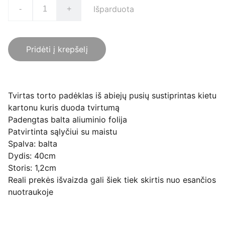
Išparduota
-
+
Pridėti į krepšelį
Tvirtas torto padėklas iš abiejų pusių sustiprintas kietu
kartonu kuris duoda tvirtumą
Padengtas balta aliuminio folija
Patvirtinta sąlyčiui su maistu
Spalva: balta
Dydis: 40cm
Storis: 1,2cm
Reali prekės išvaizda gali šiek tiek skirtis nuo esančios
nuotraukoje