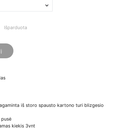
Išparduota
lį
las
pagaminta iš storo spausto kartono turi blizgesio
 pusė
mas kiekis 3vnt