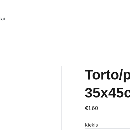
tai
Torto/
35x45
€1.60
Kiekis