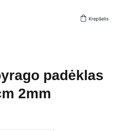
Krepšelis
pyrago padėklas
cm 2mm