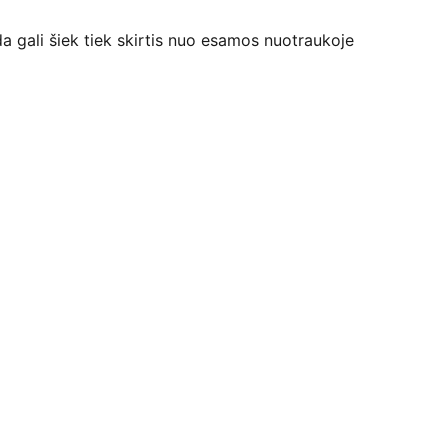
da gali šiek tiek skirtis nuo esamos nuotraukoje
Kontaktai
+370 607 80037
dzi.pakuotes@gmail.com