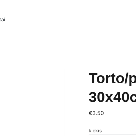
tai
Torto/
30x40
€3.50
kiekis