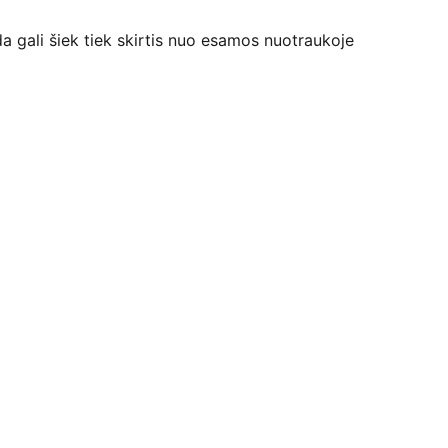
da gali šiek tiek skirtis nuo esamos nuotraukoje
Kontaktai
+370 607 80037
dzi.pakuotes@gmail.com