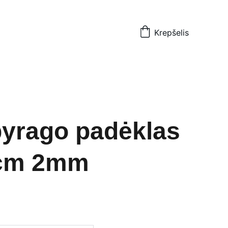
Krepšelis
pyrago padėklas
cm 2mm