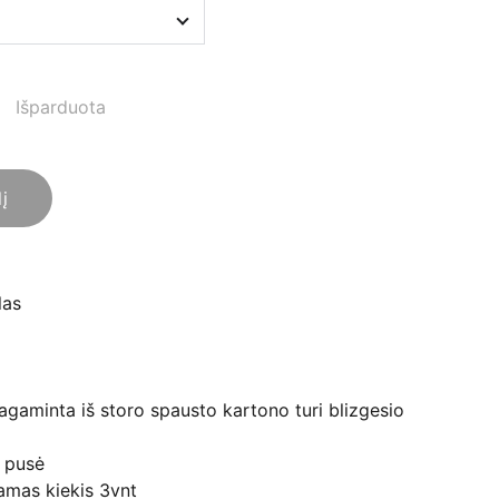
Išparduota
lį
las
pagaminta iš storo spausto kartono turi blizgesio
 pusė
mas kiekis 3vnt