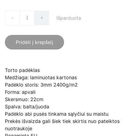
Išparduota
-
+
Pridėti į krepšelį
Torto padėklas
Medžiaga: laminuotas kartonas
Padėklo storis: 3mm 2400g/m2
Forma: apvali
Skersmuo: 22cm
Spalva: balta/juoda
Padėklo abi pusės tinkama sąlyčiui su maistu
Prekės išvaizda gali šiek tiek skirtis nuo pateiktos
nuotraukoje
Pagaminta EU