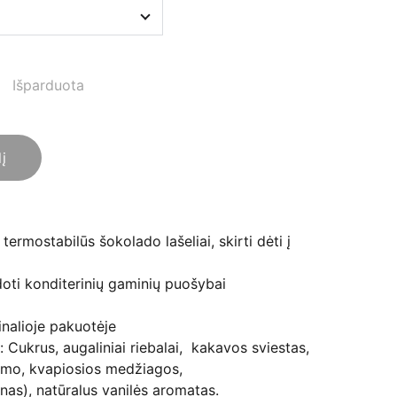
Išparduota
lį
ermostabilūs šokolado lašeliai, skirti dėti į
oti konditerinių gaminių puošybai
nalioje pakuotėje
Cukrus, augaliniai riebalai, kakavos sviestas,
umo, kvapiosios medžiagos,
tinas), natūralus vanilės aromatas.