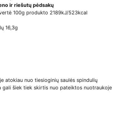
ieno ir riešutų pėdsakų
 vertė 100g produkto 2189kJ/523kcal
alų 16,3g
je atokiau nuo tiesioginių saulės spindulių
 gali šiek tiek skirtis nuo pateiktos nuotraukoje