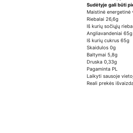
Sudėtyje gali būti p
Maistinė energetinė
Riebalai 26,6g
Iš kurių sočiųjų rieb
Angliavandeniai 65g
Iš kurių cukrus 65g
Skaidulos 0g
Baltymai 5,8g
Druska 0,33g
Pagaminta PL
Laikyti sausoje vieto
Reali prekės išvaizda