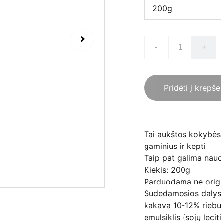
-
+
Pridėti į krepše
Tai aukštos kokybės t
gaminius ir kepti
Taip pat galima naud
Kiekis: 200g
Parduodama ne origi
Sudedamosios dalys: 
kakava 10-12% rieb
emulsiklis (sojų leci