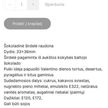
Išparduota
-
+
Pridėti į krepšelį
Šokoladinė širdelė raudona
Dydis: 33x36mm
Širdelė pagaminta iš aukštos kokybės baltojo
šokolado
Puiki idėja papuošti Valentino dienos tortus, desertus,
pyragėlius ir kitus gaminius
Sudedamosios dalys: cukrus, kakavos sviestas,
nugriebto pieno milteliai, emulsiklis E322, natūralus
vanilės aromatas, augaliniai riebalai (palmių)
Dažikliai: E120, E172,
Gali būti sojos