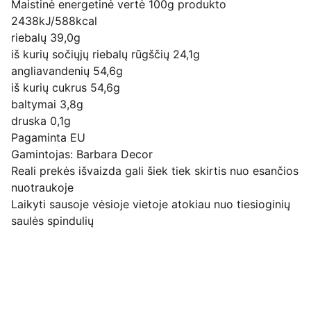
Maistinė energetinė vertė 100g produkto
2438kJ/588kcal
riebalų 39,0g
iš kurių sočiųjų riebalų rūgščių 24,1g
angliavandenių 54,6g
iš kurių cukrus 54,6g
baltymai 3,8g
druska 0,1g
Pagaminta EU
Gamintojas: Barbara Decor
Reali prekės išvaizda gali šiek tiek skirtis nuo esančios
nuotraukoje
Laikyti sausoje vėsioje vietoje atokiau nuo tiesioginių
saulės spindulių