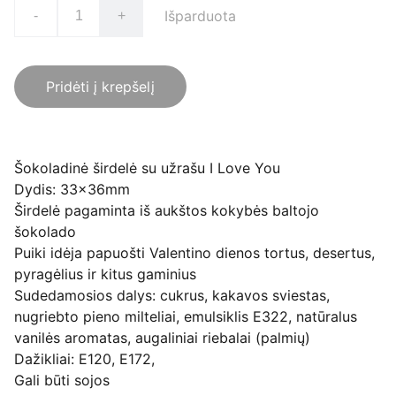
Išparduota
-
+
Pridėti į krepšelį
Šokoladinė širdelė su užrašu I Love You
Dydis: 33x36mm
Širdelė pagaminta iš aukštos kokybės baltojo
šokolado
Puiki idėja papuošti Valentino dienos tortus, desertus,
pyragėlius ir kitus gaminius
Sudedamosios dalys: cukrus, kakavos sviestas,
nugriebto pieno milteliai, emulsiklis E322, natūralus
vanilės aromatas, augaliniai riebalai (palmių)
Dažikliai: E120, E172,
Gali būti sojos