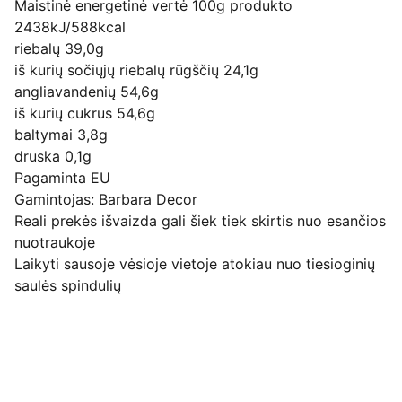
Maistinė energetinė vertė 100g produkto
2438kJ/588kcal
riebalų 39,0g
iš kurių sočiųjų riebalų rūgščių 24,1g
angliavandenių 54,6g
iš kurių cukrus 54,6g
baltymai 3,8g
druska 0,1g
Pagaminta EU
Gamintojas: Barbara Decor
Reali prekės išvaizda gali šiek tiek skirtis nuo esančios
nuotraukoje
Laikyti sausoje vėsioje vietoje atokiau nuo tiesioginių
saulės spindulių