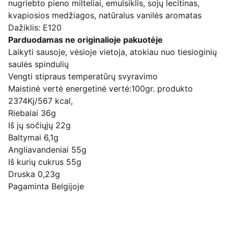
nugriebto pieno milteliai, emulsiklis, sojų lecitinas,
kvapiosios medžiagos, natūralus vanilės aromatas
Dažiklis: E120
Parduodamas ne originalioje pakuotėje
Laikyti sausoje, vėsioje vietoja, atokiau nuo tiesioginių
saulės spindulių
Vengti stipraus temperatūrų svyravimo
Maistinė vertė energetinė vertė:100gr. produkto
2374Kj/567 kcal,
Riebalai 36g
Iš jų sočiųjų 22g
Baltymai 6,1g
Angliavandeniai 55g
Iš kurių cukrus 55g
Druska 0,23g
Pagaminta Belgijoje