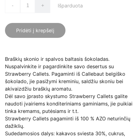
Išparduota
-
+
Pridėti į krepšelį
Braškių skonio ir spalvos baltasis šokoladas.
Nuspalvinkite ir pagardinkite savo desertus su
Strawberry Callets. Pagaminti iš Callebaut belgiško
šokolado, jie pasižymi kreminiu, saldžiu skoniu bei
akivaizdžiu braškių aromatu.
Dėl savo įprasto skystumo Strawberry Callets galite
naudoti įvairiems konditeriniams gaminiams, jie puikiai
tinka kremams, putėsiams ir t.t.
Strawberry Callets pagaminti iš 100 % AZO neturinčių
dažiklių.
Sudedamosios dalys: kakavos sviesta 30%, cukrus,