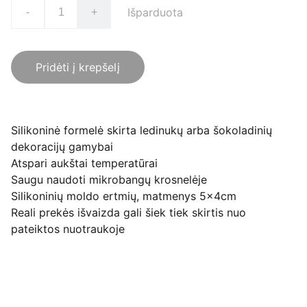
Išparduota
-
+
Pridėti į krepšelį
Silikoninė formelė skirta ledinukų arba šokoladinių
dekoracijų gamybai
Atspari aukštai temperatūrai
Saugu naudoti mikrobangų krosnelėje
Silikoninių moldo ertmių, matmenys 5x4cm
Reali prekės išvaizda gali šiek tiek skirtis nuo
pateiktos nuotraukoje