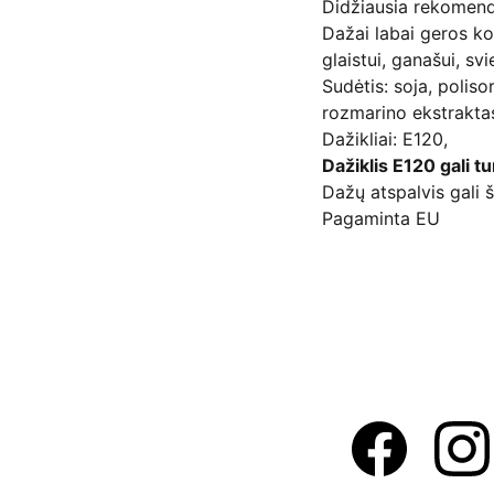
Didžiausia rekomen
Dažai labai geros ko
glaistui, ganašui, s
Sudėtis: soja, polis
rozmarino ekstrakt
Dažikliai: E120,
Dažiklis E120 gali t
Dažų atspalvis gali š
Pagaminta EU
Adresas