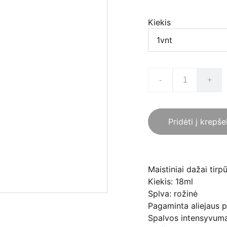
Kiekis
-
+
Pridėti į krepše
Maistiniai dažai tirp
Kiekis: 18ml
Splva: rožinė
Pagaminta aliejaus 
Spalvos intensyvuma