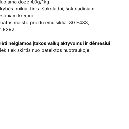
duojama dozė 4,0g/1kg
kybės puikiai tinka šokoladui, šokoladiniam
viestiniam kremui
orbatas maisto priedų emulsikliai 80 E433,
as E392
urėti neigiamos įtakos vaikų aktyvumui ir dėmesiui
iek tiek skirtis nuo pateiktos nuotraukoje
Kontaktai
+370 607 80037