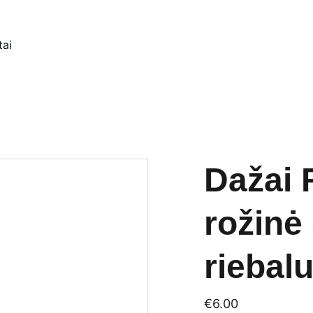
tai
Dažai 
rožinė
riebal
€6.00