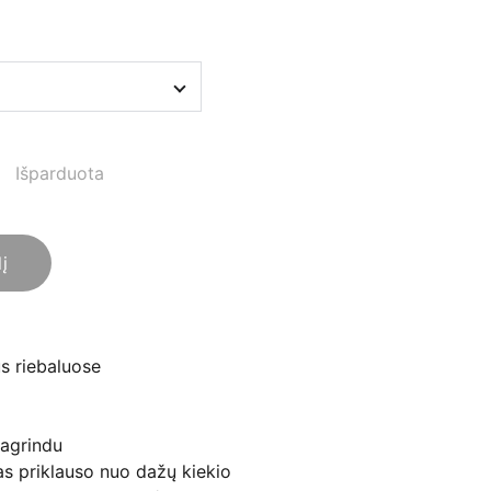
Išparduota
lį
ūs riebaluose
pagrindu
s priklauso nuo dažų kiekio