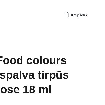
Krepšelis
Food colours
 spalva tirpūs
uose 18 ml