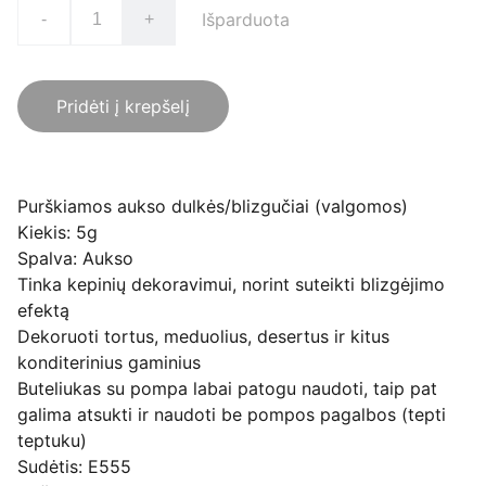
Išparduota
-
+
Pridėti į krepšelį
Purškiamos aukso dulkės/blizgučiai (valgomos)
Kiekis: 5g
Spalva: Aukso
Tinka kepinių dekoravimui, norint suteikti blizgėjimo
efektą
Dekoruoti tortus, meduolius, desertus ir kitus
konditerinius gaminius
Buteliukas su pompa labai patogu naudoti, taip pat
galima atsukti ir naudoti be pompos pagalbos (tepti
teptuku)
Sudėtis: E555