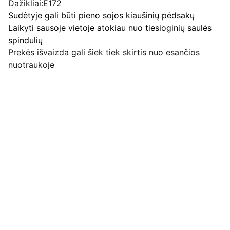
Dažikliai:E172
Sudėtyje gali būti pieno sojos kiaušinių pėdsakų
Laikyti sausoje vietoje atokiau nuo tiesioginių saulės
spindulių
Prekės išvaizda gali šiek tiek skirtis nuo esančios
nuotraukoje
Pirkimo pardavimo taisyklės
Privatumo politika
Pristatymo kainos ir sąlygos
Adresas