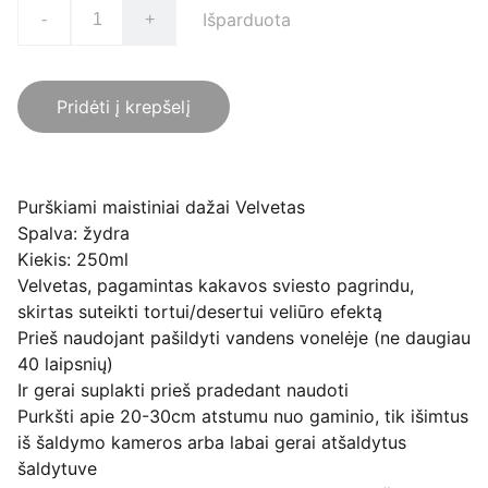
Išparduota
-
+
Pridėti į krepšelį
Purškiami maistiniai dažai Velvetas
Spalva: žydra
Kiekis: 250ml
Velvetas, pagamintas kakavos sviesto pagrindu,
skirtas suteikti tortui/desertui veliūro efektą
Prieš naudojant pašildyti vandens vonelėje (ne daugiau
40 laipsnių)
Ir gerai suplakti prieš pradedant naudoti
Purkšti apie 20-30cm atstumu nuo gaminio, tik išimtus
iš šaldymo kameros arba labai gerai atšaldytus
šaldytuve