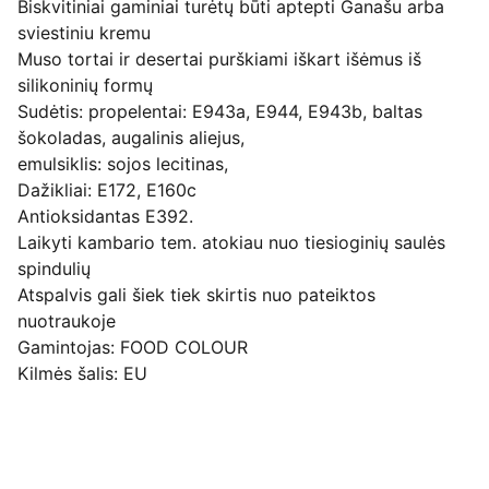
Biskvitiniai gaminiai turėtų būti aptepti Ganašu arba
sviestiniu kremu
Muso tortai ir desertai purškiami iškart išėmus iš
silikoninių formų
Sudėtis: propelentai: E943a, E944, E943b, baltas
šokoladas, augalinis aliejus,
emulsiklis: sojos lecitinas,
Dažikliai: E172, E160c
Antioksidantas E392.
Laikyti kambario tem. atokiau nuo tiesioginių saulės
spindulių
Atspalvis gali šiek tiek skirtis nuo pateiktos
nuotraukoje
Gamintojas: FOOD COLOUR
Kilmės šalis: EU