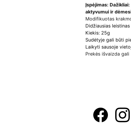
Įspėjimas: Dažikliai:
aktyvumui ir dėmesi
Modifikuotas krakmol
Didžiausias leistina
Kiekis: 25g
Sudėtyje gali būti p
Laikyti sausoje vieto
Prekės išvaizda gali 
Adresas