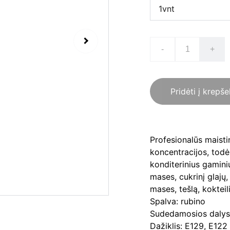
-
+
Pridėti į krepše
Profesionalūs maistin
koncentracijos, tod
konditerinius gamini
mases, cukrinį glajų,
mases, tešlą, kokteil
Spalva: rubino
Sudedamosios dalys:
Dažiklis: E129, E122