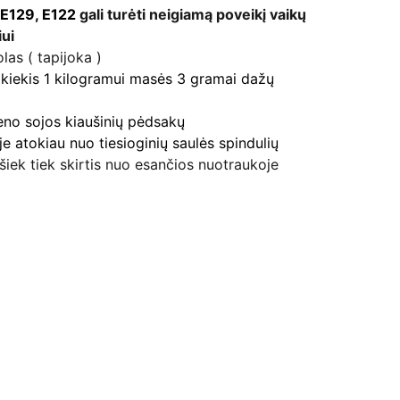
E129, E122
gali turėti neigiamą poveikį vaikų
ui
as ( tapijoka )
s kiekis 1 kilogramui masės 3 gramai dažų
ieno sojos kiaušinių pėdsakų
je atokiau nuo tiesioginių saulės spindulių
šiek tiek skirtis nuo esančios nuotraukoje
Kontaktai
+370 607 80037