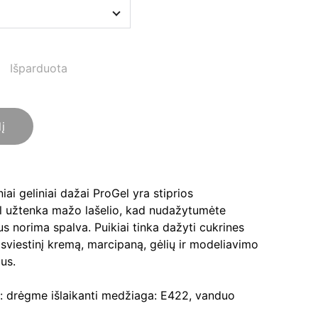
Išparduota
lį
iai geliniai dažai ProGel yra stiprios
ėl užtenka mažo lašelio, kad nudažytumėte
us norima spalva. Puikiai tinka dažyti cukrines
 sviestinį kremą, marcipaną, gėlių ir modeliavimo
ius.
 drėgme išlaikanti medžiaga: E422, vanduo