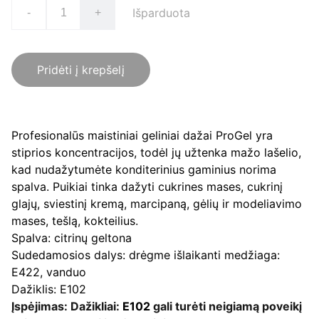
Išparduota
-
+
Pridėti į krepšelį
Profesionalūs maistiniai geliniai dažai ProGel yra
stiprios koncentracijos, todėl jų užtenka mažo lašelio,
kad nudažytumėte konditerinius gaminius norima
spalva. Puikiai tinka dažyti cukrines mases, cukrinį
glajų, sviestinį kremą, marcipaną, gėlių ir modeliavimo
mases, tešlą, kokteilius.
Spalva: citrinų geltona
Sudedamosios dalys: drėgme išlaikanti medžiaga:
E422, vanduo
Dažiklis: E102
Įspėjimas: Dažikliai:
E102
gali turėti neigiamą poveikį