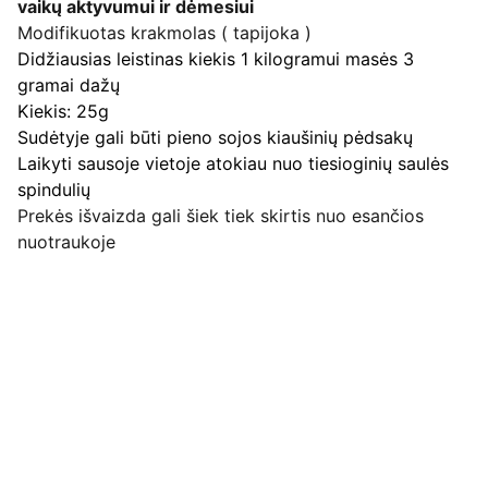
vaikų aktyvumui ir dėmesiui
Modifikuotas krakmolas ( tapijoka )
Didžiausias leistinas kiekis 1 kilogramui masės 3
gramai dažų
Kiekis: 25g
Sudėtyje gali būti pieno sojos kiaušinių pėdsakų
Laikyti sausoje vietoje atokiau nuo tiesioginių saulės
spindulių
Prekės išvaizda gali šiek tiek skirtis nuo esančios
nuotraukoje
Pirkimo pardavimo taisyklės
Privatumo politika
Pristatymo kainos ir sąlygos