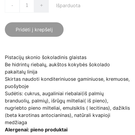
Išparduota
-
+
Pridėti į krepšelį
Pistacijų skonio šokoladinis glaistas
Be hidrintų riebalų, aukštos kokybės šokolado
pakaitalų linija
Skirtas naudoti konditeriniuose gaminiuose, kremuose,
puošyboje
Sudėtis: cukrus, augaliniai riebalai(iš palmių
branduolių, palmių), išrūgų milteliai( iš pieno),
nugriebto pieno milteliai, emulsiklis ( lecitinas), dažiklis
(beta karotinas antocianinas), natūrali kvapioji
medžiaga
Alergenai: pieno produktai