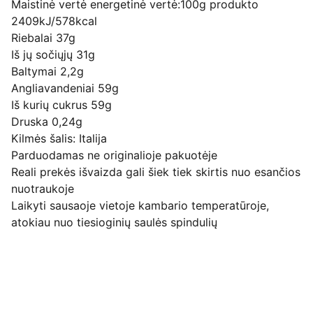
Maistinė vertė energetinė vertė:100g produkto
2409kJ/578kcal
Riebalai 37g
Iš jų sočiųjų 31g
Baltymai 2,2g
Angliavandeniai 59g
Iš kurių cukrus 59g
Druska 0,24g
Kilmės šalis: Italija
Parduodamas ne originalioje pakuotėje
Reali prekės išvaizda gali šiek tiek skirtis nuo esančios
nuotraukoje
Laikyti sausaoje vietoje kambario temperatūroje,
atokiau nuo tiesioginių saulės spindulių