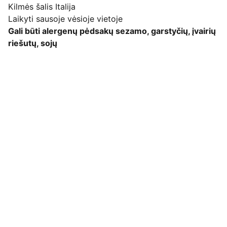
Kilmės šalis Italija
Laikyti sausoje vėsioje vietoje
Gali būti alergenų pėdsakų sezamo, garstyčių, įvairių
riešutų, sojų
Pirkimo pardavimo taisyklės
Privatumo politika
Pristatymo kainos ir sąlygos
Adresas