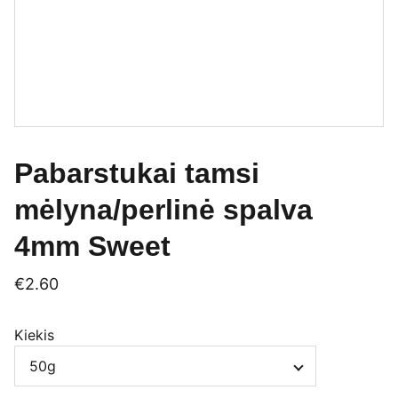
Pabarstukai tamsi
mėlyna/perlinė spalva
4mm Sweet
€2.60
Kiekis