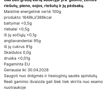
riešutų, pieno, sojos, riešutų ir jų pėdsakų.
Maistinė energetinė vertė 100g
produkto 1649kJ/388kcal
baltymai <0,5g
riebalai <0,5g
iš jų sočiųjų <0,1g
angliavandeniai 95g
iš jų cukrus 91g
Skaidulos 0,0g
druska <0,01g
Pagaminta EU
Geriausia iki 30.04.2028
Saugoti nuo drėgmės ir tiesioginių saulės spindulių
Reali gaminio išvaizda gali šiek tiek skirtis nuo esamo
nuotraukoje