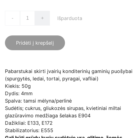
Išparduota
-
+
Pridėti į krepšelį
Pabarstukai skirti įvairių konditerinių gaminių puošybai
(spurgytės, ledai, tortai, pyragai, vafliai)
Kiekis: 50g
Dydis: 4mm
Spalva: tamsi mėlyna/perlinė
Sudėtis; cukrus, gliukozės sirupas, kvietiniai miltai
glazūravimo medžiaga šelakas E904
Dažikliai: E133, E172
Stabilizatorius: E555
Gali būti grūdų kurių sudėtyje yra glitimo, žemės