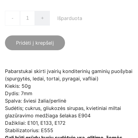
Išparduota
-
+
Pridėti į krepšelį
Pabarstukai skirti įvairių konditerinių gaminių puošybai
(spurgytės, ledai, tortai, pyragai, vafliai)
Kiekis: 50g
Dydis: 7mm
Spalva: šviesi žalia/perlinė
Sudėtis; cukrus, gliukozės sirupas, kvietiniai miltai
glazūravimo medžiaga šelakas E904
Dažikliai: E101, E133, E172
Stabilizatorius: E555
Gali būti grūdų kurių sudėtyje yra glitimo, žemės