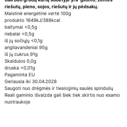
riešutų, pieno, sojos, riešutų ir jų pėdsakų.
Maistinė energetinė vertė 100g
produkto 1649kJ/388kcal
baltymai <0,5g
riebalai <0,5g
iš jų sočiųjų <0,1g
angliavandeniai 95g
iš jų cukrus 91g
Skaidulos 0,0g
druska <0,01g
Pagaminta EU
Geriausia iki 30.04.2028
Saugoti nuo drėgmės ir tiesioginių saulės spindulių
Reali gaminio išvaizda gali šiek tiek skirtis nuo esamo
nuotraukoje