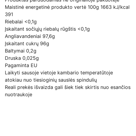
Maistinė energetinė produkto vertė 100g 1663 kJ/kcal
391
Riebalai <0,1g
Įskaitant sočiųjų riebalų rūgštis <0,1g
Angliavandeniai 97,6g
Įskaitant cukrų 96g
Baltymai 0,2g
Druska 0,025g
Pagaminta EU
Laikyti sausoje vietoje kambario temperatūtoje
atokiau nuo tiesioginių sauslės spindulių
Reali prekės išvaizda gali šiek tiek skirtis nuo esančios
nuotraukoje