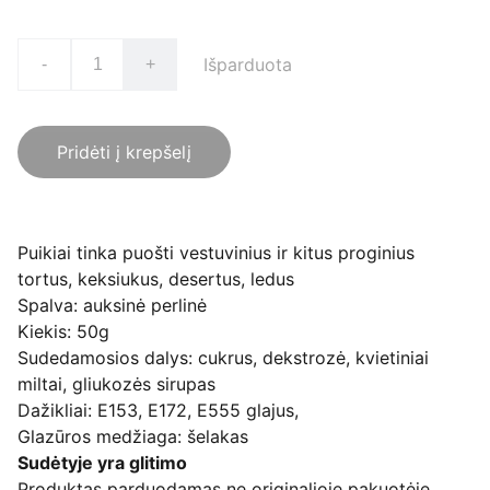
Išparduota
-
+
Pridėti į krepšelį
Puikiai tinka puošti vestuvinius ir kitus proginius
tortus, keksiukus, desertus, ledus
Spalva: auksinė perlinė
Kiekis: 50g
Sudedamosios dalys: cukrus, dekstrozė, kvietiniai
miltai, gliukozės sirupas
Dažikliai: E153, E172, E555 glajus,
Glazūros medžiaga: šelakas
Sudėtyje yra glitimo
Produktas parduodamas ne originalioje pakuotėje