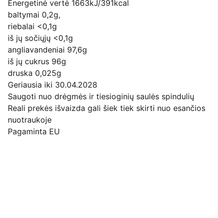
Energetinė vertė 1663kJ/391kcal
baltymai 0,2g,
riebalai <0,1g
iš jų sočiųjų <0,1g
angliavandeniai 97,6g
iš jų cukrus 96g
druska 0,025g
Geriausia iki 30.04.2028
Saugoti nuo drėgmės ir tiesioginių saulės spindulių
Reali prekės išvaizda gali šiek tiek skirti nuo esančios
nuotraukoje
Pagaminta EU
Pirkimo pardavimo taisyklės
Privatumo politika