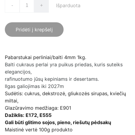
Išparduota
-
+
Pridėti į krepšelį
Pabarstukai perliniai/balti 4mm 1kg.
Balti cukraus perlai yra puikus priedas, kuris suteiks
elegancijos,
rafinuotumo jūsų kepiniams ir desertams.
Ilgas galiojimas iki 2027m
Sudėtis: cukrus, dekstrozė, gliukozės sirupas, kviečių
miltai,
Glazūravimo medžiaga: E901
Dažiklis: E172, E555
Gali būti glitimo sojos, pieno, riešutų pėdsakų
Maistinė vertė 100g produkto