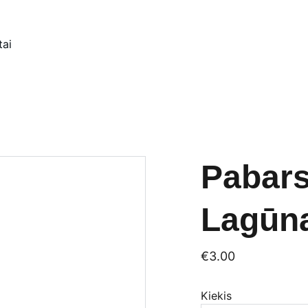
tai
Pabars
Lagūn
€3.00
Kiekis