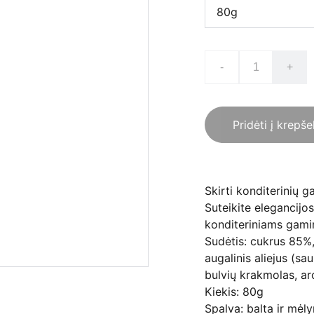
-
+
Pridėti į krepše
Skirti konditerinių 
Suteikite elegancijo
konditeriniams gami
Sudėtis: cukrus 85%,
augalinis aliejus (sa
bulvių krakmolas, a
Kiekis: 80g
Spalva: balta ir mėl