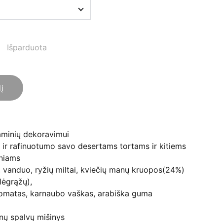
Išparduota
lį
gaminių dekoravimui
s ir rafinuotumo savo desertams tortams ir kitiems
niams
 vanduo, ryžių miltai, kviečių manų kruopos(24%)
ulėgrąžų),
romatas, karnaubo vaškas, arabiška guma
ynų spalvų mišinys