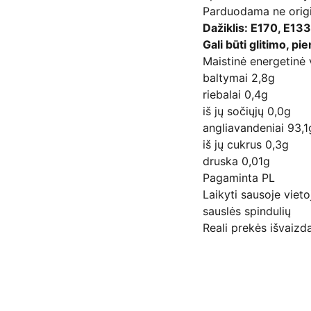
Parduodama ne origi
Dažiklis: E170, E13
Gali būti glitimo, p
Maistinė energetinė
baltymai 2,8g
riebalai 0,4g
iš jų sočiųjų 0,0g
angliavandeniai 93,1
iš jų cukrus 0,3g
druska 0,01g
Pagaminta PL
Laikyti sausoje viet
sauslės spindulių
Reali prekės išvaizda