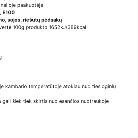
nalioje paakuotėje
3, E100
ieno, sojos, riešutų pėdsakų
 vertė 100g produkto 1652kJ/389kcal
g
oje kambario temperatūtoje atokiau nuo tiesioginių
 gali šiek tiek skirtis nuo esančios nuotraukoje