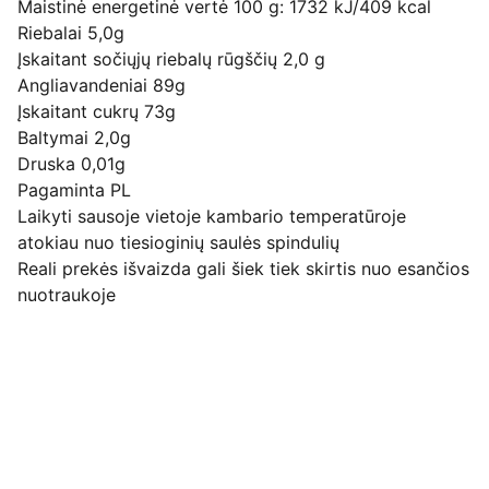
Maistinė energetinė vertė 100 g: 1732 kJ/409 kcal
Riebalai 5,0g
Įskaitant sočiųjų riebalų rūgščių 2,0 g
Angliavandeniai 89g
Įskaitant cukrų 73g
Baltymai 2,0g
Druska 0,01g
Pagaminta PL
Laikyti sausoje vietoje kambario temperatūroje
atokiau nuo tiesioginių saulės spindulių
Reali prekės išvaizda gali šiek tiek skirtis nuo esančios
nuotraukoje
Pirkimo pardavimo taisyklės
Privatumo politika