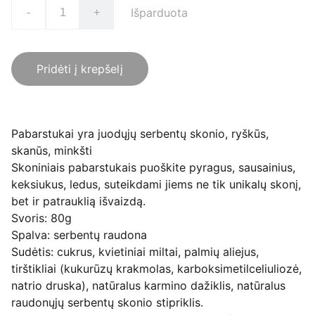
Išparduota
-
+
Pridėti į krepšelį
Pabarstukai yra juodųjų serbentų skonio, ryškūs,
skanūs, minkšti
Skoniniais pabarstukais puoškite pyragus, sausainius,
keksiukus, ledus, suteikdami jiems ne tik unikalų skonį,
bet ir patrauklią išvaizdą.
Svoris: 80g
Spalva: serbentų raudona
Sudėtis: cukrus, kvietiniai miltai, palmių aliejus,
tirštikliai (kukurūzų krakmolas, karboksimetilceliuliozė,
natrio druska), natūralus karmino dažiklis, natūralus
raudonųjų serbentų skonio stipriklis.