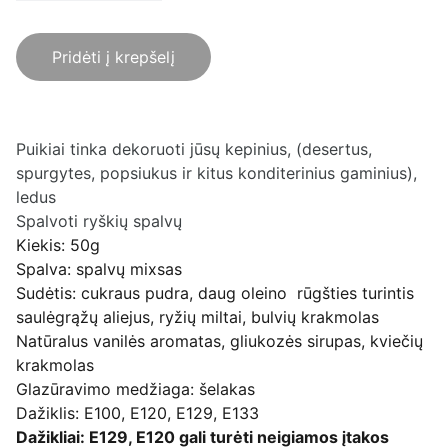
Pridėti į krepšelį
Puikiai tinka dekoruoti jūsų kepinius, (desertus,
spurgytes, popsiukus ir kitus konditerinius gaminius),
ledus
Spalvoti ryškių spalvų
Kiekis: 50g
Spalva: spalvų mixsas
Sudėtis: cukraus pudra, daug oleino rūgšties turintis
saulėgrąžų aliejus, ryžių miltai, bulvių krakmolas
Natūralus vanilės aromatas, gliukozės sirupas, kviečių
krakmolas
Glazūravimo medžiaga: šelakas
Dažiklis: E100, E120, E129, E133
Dažikliai: E129, E120 gali turėti neigiamos įtakos