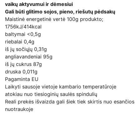
vaikų aktyvumui ir dėmesiui
Gali būti glitimo sojos, pieno, riešutų pėdsakų
Maistinė energetinė vertė 100g produkto;
1756kJ/414kcal
baltymai <0,5g
riebalai 0,4g
iš jų sočiųjų 0,31g
angliavandeniai 95g
iš jų cukrus 87g
druska 0,011g
Pagaminta EU
Laikyti sausoje vietoje kambario temperatūroje
atokiau nuo tiesioginių saulės spindulių
Reali prekės išvaizda gali šiek tiek skirtis nuo esančios
nuotraukoje