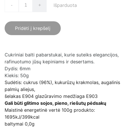
Išparduota
-
+
Pridėti į krepšelį
Cukriniai balti pabarstukai, kurie suteiks elegancijos,
rafinuotumo jūsų kepiniams ir desertams.
Dydis: 6mm
Kiekis: 50g
Sudėtis: cukrus (96%), kukurūzų krakmolas, augalinis
palmių aliejus,
šelakas E904 glazūravimo medžiaga E903
Gali būti glitimo sojos, pieno, riešutų pėdsakų
Maistinė energetinė vertė 100g produkto:
1695kJ/399kcal
baltymai 0,0g