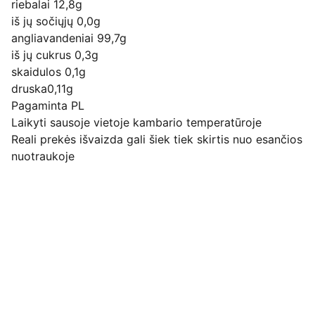
riebalai 12,8g
iš jų sočiųjų 0,0g
angliavandeniai 99,7g
iš jų cukrus 0,3g
skaidulos 0,1g
druska0,11g
Pagaminta PL
Laikyti sausoje vietoje kambario temperatūroje
Reali prekės išvaizda gali šiek tiek skirtis nuo esančios
nuotraukoje
Pirkimo pardavimo taisyklės
Privatumo politika
Pristatymo kainos ir sąlygos