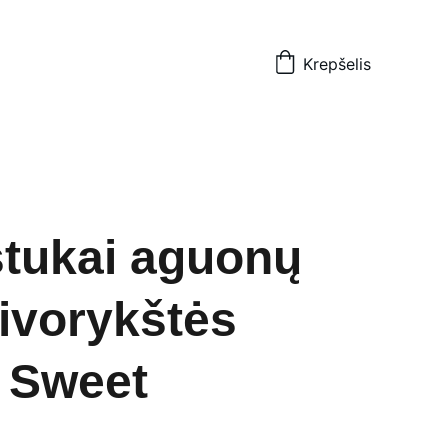
Krepšelis
tukai aguonų
aivorykštės
 Sweet