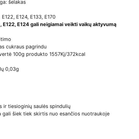
ga: šelakas
0, E122, E124, E133, E170
0, E122, E124 gali neigiamai veikti vaikų aktyvumą
itimo
as cukraus pagrindu
 vertė 100g produkto 1557Kj/372kcal
alų 0,03g
ir tiesioginių saulės spindulių
 gali šiek tiek skirtis nuo esančios nuotraukoje