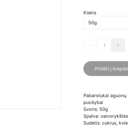
Kiekis
-
+
Pridėti į krepše
Pabarstukai aguonų t
puošybai
Svoris: 50g
Spalva: vaivorykštė
Sudėtis: cukrus, kvie