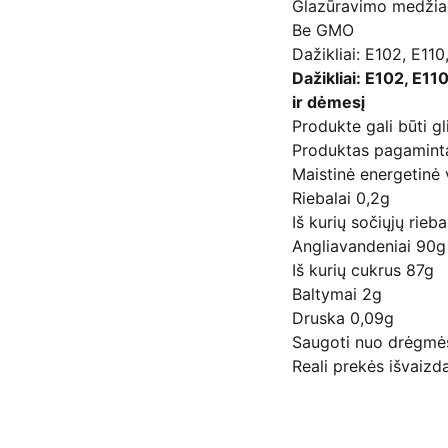
Glazūravimo medžia
Be GMO
Dažikliai: E102, E11
Dažikliai: E102, E11
ir dėmesį
Produkte gali būti gl
Produktas pagamint
Maistinė energetinė
Riebalai 0,2g
Iš kurių sočiųjų rieb
Angliavandeniai 90g
Iš kurių cukrus 87g
Baltymai 2g
Druska 0,09g
Saugoti nuo drėgmės 
Reali prekės išvaizda