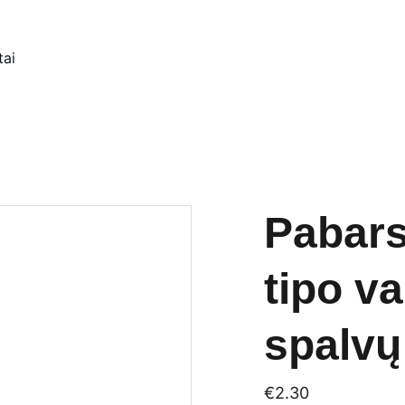
tai
Pabars
tipo v
spalvų
€2.30