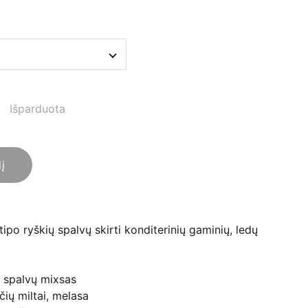
Išparduota
lį
ipo ryškių spalvų s
kirti konditerinių gaminių, ledų
s spalvų mixsas
čių miltai, melasa