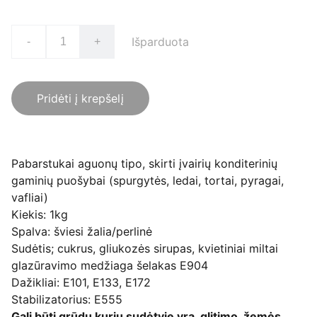
Išparduota
-
+
Pridėti į krepšelį
Pabarstukai aguonų tipo, skirti įvairių konditerinių
gaminių puošybai (spurgytės, ledai, tortai, pyragai,
vafliai)
Kiekis: 1kg
Spalva: šviesi žalia/perlinė
Sudėtis; cukrus, gliukozės sirupas, kvietiniai miltai
glazūravimo medžiaga šelakas E904
Dažikliai: E101, E133, E172
Stabilizatorius: E555
Gali būti grūdų kurių sudėtyje yra glitimo, žemės