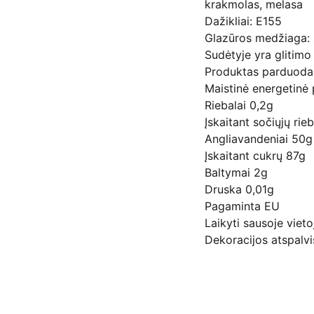
krakmolas, melasa
Dažikliai: E155
Glazūros medžiaga: 
Sudėtyje yra glitimo
Produktas parduodam
Maistinė energetinė
Riebalai 0,2g
Įskaitant sočiųjų rie
Angliavandeniai 50g
Įskaitant cukrų 87g
Baltymai 2g
Druska 0,01g
Pagaminta EU
Laikyti sausoje vieto
Dekoracijos atspalvis