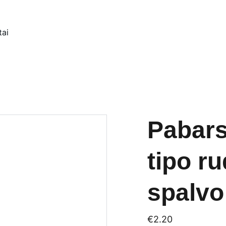
tai
Pabars
tipo r
spalvo
€2.20