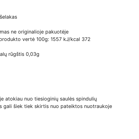
šelakas
as ne originalioje pakuotėje
 produkto vertė 100g: 1557 kJ/kcal 372
balų rūgštis 0,03g
je atokiau nuo tiesioginių saulės spindulių
 gali šiek tiek skirtis nuo pateiktos nuotraukoje