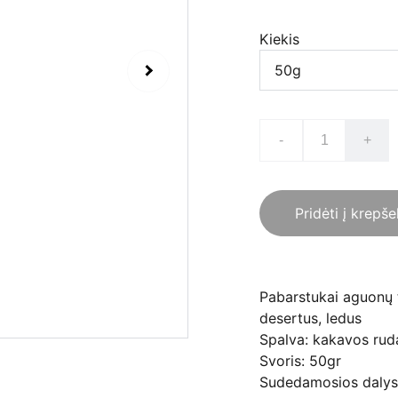
Kiekis
-
+
Pridėti į krepše
Pabarstukai aguonų ti
desertus, ledus
Spalva: kakavos rud
Svoris: 50gr
Sudedamosios dalys: 