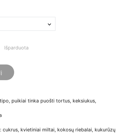
Išparduota
lį
po, puikiai tinka puošti tortus, keksiukus,
a
cukrus, kvietiniai miltai, kokosų riebalai, kukurūzų