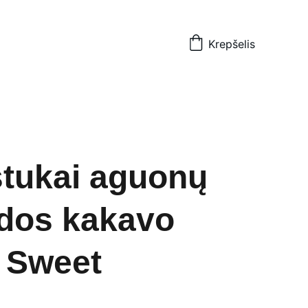
Krepšelis
tukai aguonų
udos kakavo
 Sweet