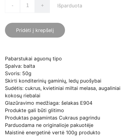
Išparduota
-
+
Pridėti į krepšelį
Pabarstukai aguonų tipo
Spalva: balta
Svoris: 50g
Skirti konditerinių gaminių, ledų puošybai
Sudėtis: cukrus, kvietiniai miltai melasa, augaliniai
kokosų riebalai
Glazūravimo medžiaga: šelakas E904
Produkte gali būti glitimo
Produktas pagamintas Cukraus pagrindu
Parduodama ne originalioje pakuotėje
Maistinė energetinė vertė 100g produkto