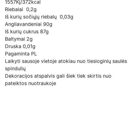
1557Kj/372kcal
Riebalai 0,2g
Iš kurių sočiųjų riebalų 0,03g
Angliavandeniai 90g
Iš kurių cukrus 87g
Baltymai 2g
Druska 0,01g
Pagaminta PL
Laikyti sausoje vietoje atokiau nuo tiesioginių saulės
spindulių
Dekoracijos atspalvis gali šiek tiek skirtis nuo
pateiktos nuotraukoje
Pirkimo pardavimo taisyklės
Privatumo politika