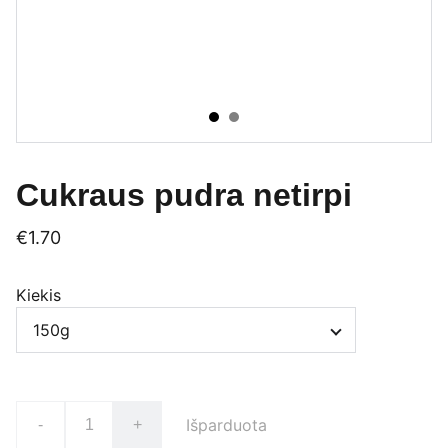
Cukraus pudra netirpi
€1.70
Kiekis
Išparduota
-
+