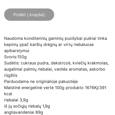
Pridėti į krepšelį
Naudoma konditerinių gaminių puošybai puikiai tinka
kepinių ypač karštų drėgnų ar virtų riebaluose
apibarstymui
Svoris:150g
Sudėtis: cukraus pudra, dekstrozė, kviečių krakmolas,
augaliniai palmių riebalai, vanilės aromatas, askorbo
rūgštis
Parduodama ne originalioje pakuotėje
Maistinė energetinė vertė 100g produkto 1676Kj/391
kcal
riebalai 3,9g
iš jų sočiųjų riebalų 1,9g
angliavandeniai 89g