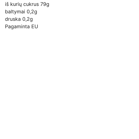
iš kurių cukrus 79g
baltymai 0,2g
druska 0,2g
Pagaminta EU
Pirkimo pardavimo taisyklės
Privatumo politika
Pristatymo kainos ir sąlygos
Adresas