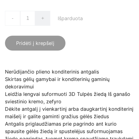
Išparduota
-
+
Pridėti į krepšelį
Nerūdijančio plieno konditerinis antgalis
Skirtas gėlių gamybai ir konditerinių gaminių
dekoravimui
Leidžia lengvai suformuoti 3D Tulpės žiedą Iš ganašo
sviestinio kremo, zefyro
Dėkite antgalį į vienkartinį arba daugkartinį konditerinį
maišelį ir galite gaminti gražius gėlės žiedus
Antgalis priglaudžiamas prie pagrindo ant kurio
spausite gėlės žiedą ir spustelėjus suformuojamas
žiedo pagrindas, tuomet kremą spaudžiame traukdami