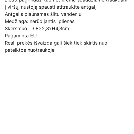
į viršų, nustoją spausti atitraukite antgalį
Antgalis plaunamas šiltu vandeniu
Medžiaga: nerūdijantis plienas
Skersmuo: 3,8x2,3xH4,3cm
Pagaminta EU
Reali prekės išvaizda gali šiek tiek skirtis nuo
pateiktos nuotraukoje
Pirkimo pardavimo taisyklės
Privatumo politika
Pristatymo kainos ir sąlygos
Adresas