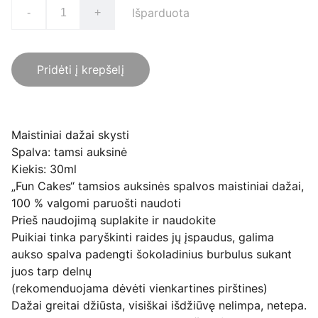
Išparduota
-
+
Pridėti į krepšelį
Maistiniai dažai skysti
Spalva: tamsi auksinė
Kiekis: 30ml
„Fun Cakes“ tamsios auksinės spalvos maistiniai dažai,
100 % valgomi paruošti naudoti
Prieš naudojimą suplakite ir naudokite
Puikiai tinka paryškinti raides jų įspaudus, galima
aukso spalva padengti šokoladinius burbulus sukant
juos tarp delnų
(rekomenduojama dėvėti vienkartines pirštines)
Dažai greitai džiūsta, visiškai išdžiūvę nelimpa, netepa.