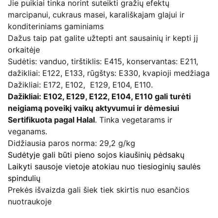
Jie puikiai tinka norint suteikti gražių efektų
marcipanui, cukraus masei, karališkajam glajui ir
konditeriniams gaminiams
Dažus taip pat galite užtepti ant sausainių ir kepti jį
orkaitėje
Sudėtis: vanduo, tirštiklis: E415, konservantas: E211,
dažikliai: E122, E133, rūgštys: E330, kvapioji medžiaga
Dažikliai: E172, E102, E129, E104, E110.
Dažikliai: E102, E129, E122, E104, E110 gali turėti
neigiamą poveikį vaikų aktyvumui ir dėmesiui
Sertifikuota pagal Halal
. Tinka vegetarams ir
veganams.
Didžiausia paros norma: 29,2 g/kg
Sudėtyje gali būti pieno sojos kiaušinių pėdsakų
Laikyti sausoje vietoje atokiau nuo tiesioginių saulės
spindulių
Prekės išvaizda gali šiek tiek skirtis nuo esančios
nuotraukoje