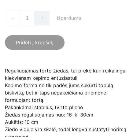
Išparduota
-
+
Pridėti į krepšelį
Reguliuojamas torto žiedas, tai prekė kuri reikalinga,
kiekvienam kepimo entuziastui!
Kepimo forma ne tik padės jums sukurti tobulą
biskvitą, bet ir taps nepakeičiama priemone
formuojant tortą
Pakankamai stabilus, tvirto plieno
Žiedas reguliuojamas nuo: 16 iki 30cm
Aukštis: 10 cm
Žiedo viduje yra skalė, todėl lengva nustatyti norimą
skersmenį