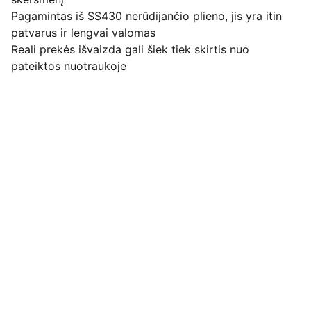
Pagamintas iš SS430 nerūdijančio plieno, jis yra itin
patvarus ir lengvai valomas
Reali prekės išvaizda gali šiek tiek skirtis nuo
pateiktos nuotraukoje
Pirkimo pardavimo taisyklės
Privatumo politika
Pristatymo kainos ir sąlygos
Adresas