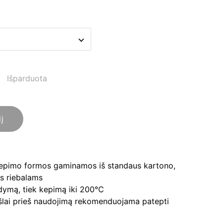
Išparduota
lį
kepimo formos
gaminamos iš standaus kartono,
ms riebalams
aldymą, tiek kepimą iki 200°C
tešlai prieš naudojimą rekomenduojama patepti