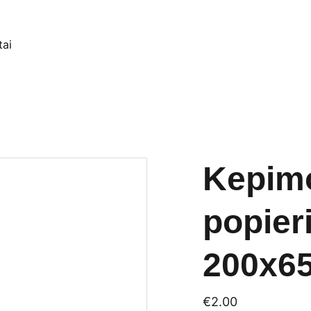
tai
Kepim
popier
200x6
€2.00