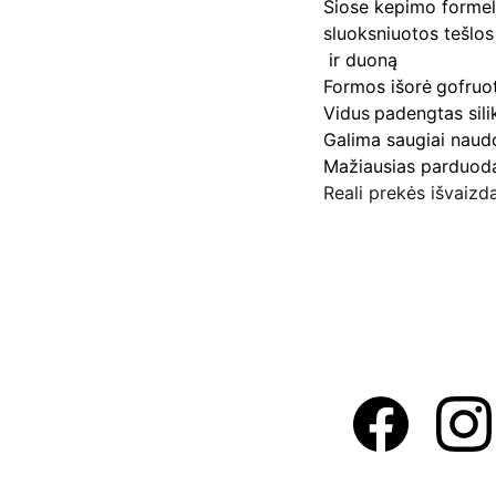
Šiose kepimo formelė
sluoksniuotos tešlos
ir duoną
Formos išorė
gofruot
Vidus
padengtas sili
Galima saugiai naudo
Mažiausias parduoda
Reali prekės išvaizda
Adresas