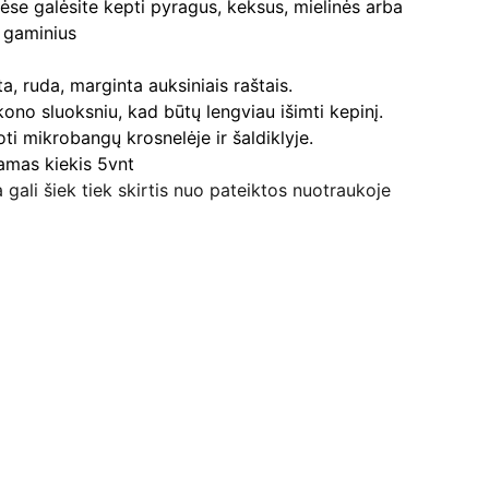
se galėsite kepti pyragus, keksus, mielinės arba
 gaminius
a, ruda, marginta auksiniais raštais.
kono sluoksniu, kad būtų lengviau išimti kepinį.
ti mikrobangų krosnelėje ir šaldiklyje.
mas kiekis 5vnt
 gali šiek tiek skirtis nuo pateiktos nuotraukoje
Kontaktai
+370 607 80037
dzi.pakuotes@gmail.com