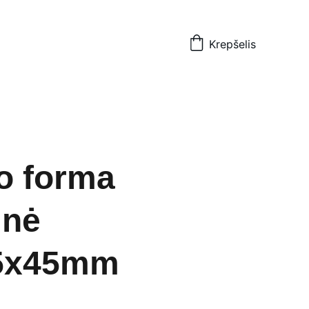
Krepšelis
o forma
inė
5x45mm