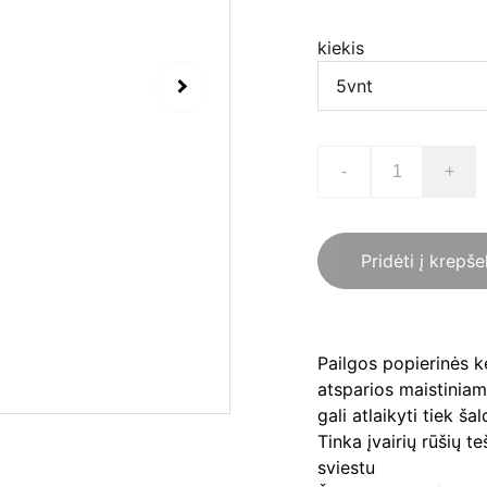
kiekis
-
+
Pridėti į krepše
Pailgos popierinės 
atsparios maistinia
gali atlaikyti tiek š
Tinka įvairių rūšių 
sviestu