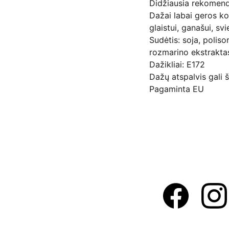
Didžiausia rekomen
Dažai labai geros ko
glaistui, ganašui, s
Sudėtis: soja, polis
rozmarino ekstrakta
Dažikliai: E172
Dažų atspalvis gali š
Pagaminta EU
Adresas