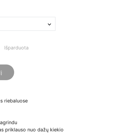
Išparduota
lį
ūs riebaluose
pagrindu
s priklauso nuo dažų kiekio