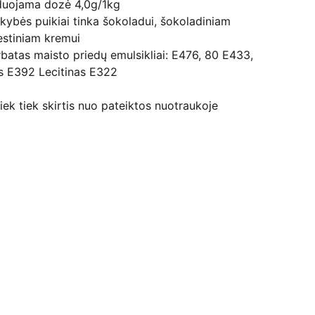
duojama dozė 4,0g/1kg
kybės puikiai tinka šokoladui, šokoladiniam
viestiniam kremui
orbatas maisto priedų emulsikliai: E476, 80 E433,
s E392 Lecitinas E322
iek tiek skirtis nuo pateiktos nuotraukoje
Kontaktai
+370 607 80037
dzi.pakuotes@gmail.com