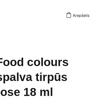
Krepšelis
Food colours
spalva tirpūs
uose 18 ml