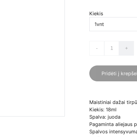
Kiekis
-
+
Pridėti į krepše
Maistiniai dažai tirp
Kiekis: 18ml
Spalva: juoda
Pagaminta aliejaus 
Spalvos intensyvuma