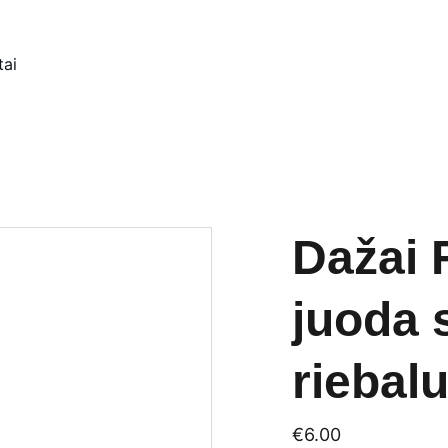
tai
Dažai 
juoda 
riebal
€6.00