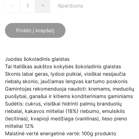
Išparduota
-
+
Pridėti į krepšelį
Juodas šokoladinis glaistas
Tai Itališkas aukštos kokybės šokoladinis glaistas
Skonis labai geras, lydosi puikiai, visiškai nesijaučia
riebalų skonio, jaučiamas lengvas kartumo poskonis
Gamintojas rekomenduoja naudoti: kremams, meduolių
puošybai, ganašui ir kitiems konditeriniams gaminiams
Sudėtis: cukrus, visiškai hidrinti palmių branduolių
riebalai, kakavos milteliai (18%) riebumo, emulsiklis
(lecitinas), kvapioji medžiaga (vanilinas), lieso pieno
milteliai 12%
Maistinė vertė energetinė vertė: 100g produkto