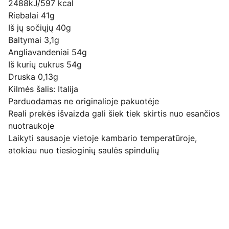
2488kJ/597 kcal
Riebalai 41g
Iš jų sočiųjų 40g
Baltymai 3,1g
Angliavandeniai 54g
Iš kurių cukrus 54g
Druska 0,13g
Kilmės šalis: Italija
Parduodamas ne originalioje pakuotėje
Reali prekės išvaizda gali šiek tiek skirtis nuo esančios
nuotraukoje
Laikyti sausaoje vietoje kambario temperatūroje,
atokiau nuo tiesioginių saulės spindulių
Pirkimo pardavimo taisyklės