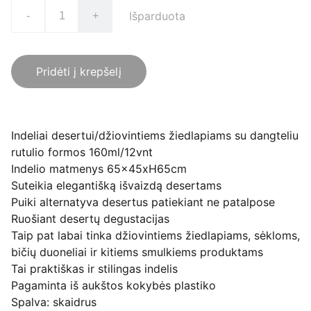
Išparduota
-
+
Pridėti į krepšelį
Indeliai desertui/džiovintiems žiedlapiams su dangteliu
rutulio formos 160ml/12vnt
Indelio matmenys 65x45xH65cm
Suteikia elegantišką išvaizdą desertams
Puiki alternatyva desertus patiekiant ne patalpose
Ruošiant desertų degustacijas
Taip pat labai tinka džiovintiems žiedlapiams, sėkloms,
bičių duoneliai ir kitiems smulkiems produktams
Tai praktiškas ir stilingas indelis
Pagaminta iš aukštos kokybės plastiko
Spalva: skaidrus