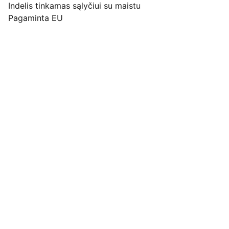
Indelis tinkamas sąlyčiui su maistu
Pagaminta EU
Pirkimo pardavimo taisyklės
Privatumo politika
Pristatymo kainos ir sąlygos
Adresas