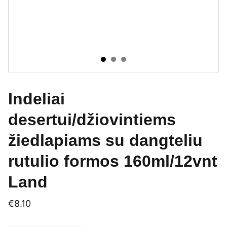
Indeliai
desertui/džiovintiems
žiedlapiams su dangteliu
rutulio formos 160ml/12vnt
Land
€8.10