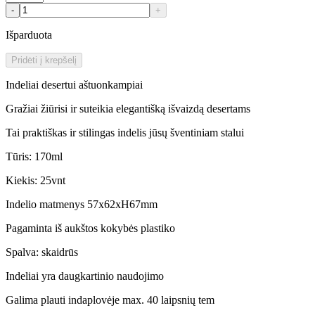
-
+
Išparduota
Pridėti į krepšelį
Indeliai desertui aštuonkampiai
Gražiai žiūrisi ir suteikia elegantišką išvaizdą desertams
Tai praktiškas ir stilingas indelis jūsų šventiniam stalui
Tūris: 170ml
Kiekis: 25vnt
Indelio matmenys 57x62xH67mm
Pagaminta iš aukštos kokybės plastiko
Spalva: skaidrūs
Indeliai yra daugkartinio naudojimo
Galima plauti indaplovėje max. 40 laipsnių tem