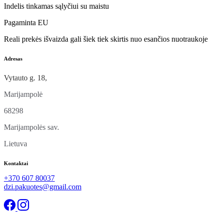
Indelis tinkamas sąlyčiui su maistu
Pagaminta EU
Reali prekės išvaizda gali šiek tiek skirtis nuo esančios nuotraukoje
Adresas
Vytauto g. 18,
Marijampolė
68298
Marijampolės sav.
Lietuva
Kontaktai
+370 607 80037
dzi.pakuotes@gmail.com