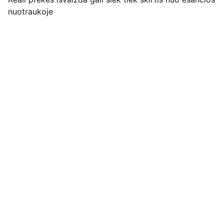
nuotraukoje
Pirkimo pardavimo taisyklės
Privatumo politika
Pristatymo kainos ir sąlygos
Adresas