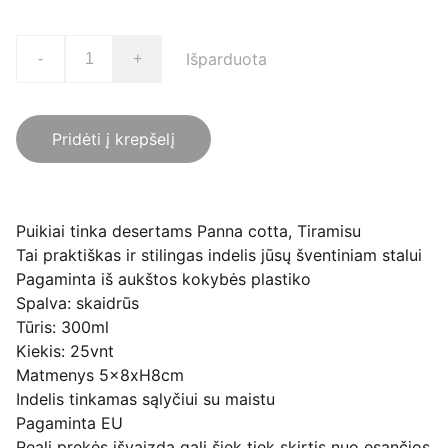
Išparduota
-
+
Pridėti į krepšelį
Puikiai tinka desertams Panna cotta, Tiramisu
Tai praktiškas ir stilingas indelis jūsų šventiniam stalui
Pagaminta iš aukštos kokybės plastiko
Spalva: skaidrūs
Tūris: 300ml
Kiekis: 25vnt
Matmenys 5x8xH8cm
Indelis tinkamas sąlyčiui su maistu
Pagaminta EU
Reali prekės išvaizda gali šiek tiek skirtis nuo esančios