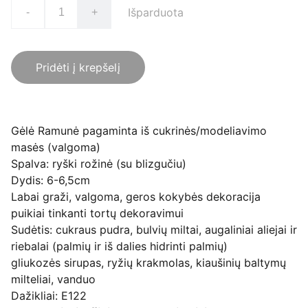
Išparduota
-
+
Pridėti į krepšelį
Gėlė Ramunė pagaminta iš cukrinės/modeliavimo
masės (valgoma)
Spalva: ryški rožinė (su blizgučiu)
Dydis: 6-6,5cm
Labai graži, valgoma, geros kokybės dekoracija
puikiai tinkanti tortų dekoravimui
Sudėtis: cukraus pudra, bulvių miltai, augaliniai aliejai ir
riebalai (palmių ir iš dalies hidrinti palmių)
gliukozės sirupas, ryžių krakmolas, kiaušinių baltymų
milteliai, vanduo
Dažikliai: E122