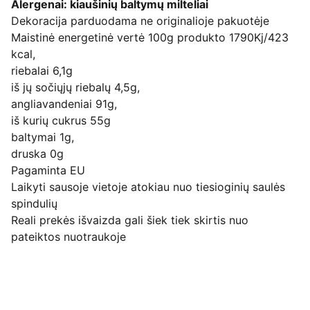
Alergenai: kiaušinių baltymų milteliai
Dekoracija parduodama ne originalioje pakuotėje
Maistinė energetinė vertė 100g produkto 1790Kj/423
kcal,
riebalai 6,1g
iš jų sočiųjų riebalų 4,5g,
angliavandeniai 91g,
iš kurių cukrus 55g
baltymai 1g,
druska 0g
Pagaminta EU
Laikyti sausoje vietoje atokiau nuo tiesioginių saulės
spindulių
Reali prekės išvaizda gali šiek tiek skirtis nuo
pateiktos nuotraukoje