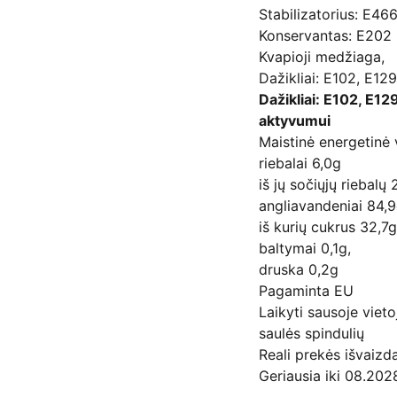
Stabilizatorius: E46
Konservantas: E202
Kvapioji medžiaga,
Dažikliai: E102, E129
Dažikliai: E102, E12
aktyvumui
Maistinė energetinė
riebalai 6,0g
iš jų sočiųjų riebalų 
angliavandeniai 84,9
iš kurių cukrus 32,7g
baltymai 0,1g,
druska 0,2g
Pagaminta EU
Laikyti sausoje viet
saulės spindulių
Reali prekės išvaizda
Geriausia iki 08.202