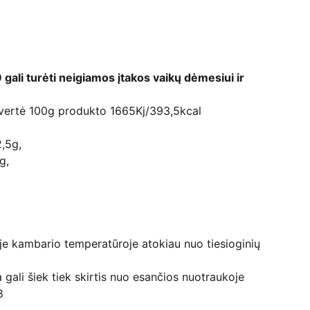
6
9 gali turėti neigiamos įtakos vaikų dėmesiui ir
 vertė 100g produkto 1665Kj/393,5kcal
2,5g,
g,
oje kambario temperatūroje atokiau nuo tiesioginių
 gali šiek tiek skirtis nuo esančios nuotraukoje
8