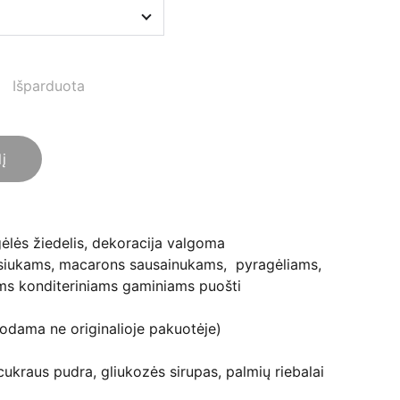
Išparduota
lį
ėlės žiedelis, dekoracija valgoma
ksiukams, macarons sausainukams, pyragėliams,
ems konditeriniams gaminiams puošti
odama ne originalioje pakuotėje)
cukraus pudra, gliukozės sirupas, palmių riebalai