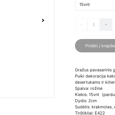
-
+
Pridėti į krepše
Gražus pavasarinis g
Puiki dekoracija ke
desertukams ir kiti
Spalva: rožinė
Kiekis: 15vnt (pardu
Dydis: 2cm
Sudėtis: krakmolas, 
Tirštikliai: E422