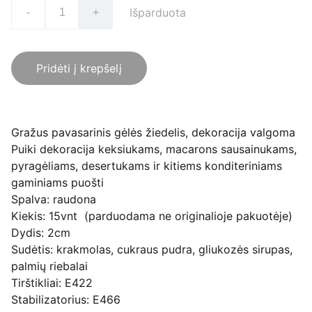
Išparduota
-
+
Pridėti į krepšelį
Gražus pavasarinis gėlės žiedelis, dekoracija valgoma
Puiki dekoracija keksiukams, macarons sausainukams,
pyragėliams, desertukams ir kitiems konditeriniams
gaminiams puošti
Spalva: raudona
Kiekis: 15vnt (parduodama ne originalioje pakuotėje)
Dydis: 2cm
Sudėtis: krakmolas, cukraus pudra, gliukozės sirupas,
palmių riebalai
Tirštikliai: E422
Stabilizatorius: E466