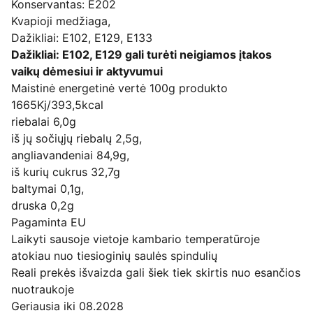
Konservantas: E202
Kvapioji medžiaga,
Dažikliai: E102, E129, E133
Dažikliai: E102, E129 gali turėti neigiamos įtakos
vaikų dėmesiui ir aktyvumui
Maistinė energetinė vertė 100g produkto
1665Kj/393,5kcal
riebalai 6,0g
iš jų sočiųjų riebalų 2,5g,
angliavandeniai 84,9g,
iš kurių cukrus 32,7g
baltymai 0,1g,
druska 0,2g
Pagaminta EU
Laikyti sausoje vietoje kambario temperatūroje
atokiau nuo tiesioginių saulės spindulių
Reali prekės išvaizda gali šiek tiek skirtis nuo esančios
nuotraukoje
Geriausia iki 08.2028