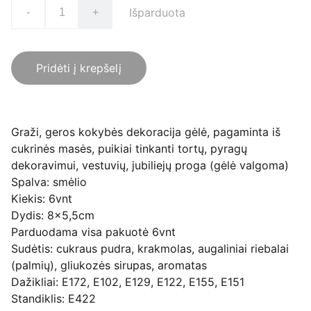
Išparduota
-
+
Pridėti į krepšelį
Graži, geros kokybės dekoracija gėlė, pagaminta iš
cukrinės masės, puikiai tinkanti tortų, pyragų
dekoravimui, vestuvių, jubiliejų proga (gėlė valgoma)
Spalva: smėlio
Kiekis: 6vnt
Dydis: 8x5,5cm
Parduodama visa pakuotė 6vnt
Sudėtis: cukraus pudra, krakmolas, augaliniai riebalai
(palmių), gliukozės sirupas, aromatas
Dažikliai: E172, E102, E129, E122, E155, E151
Standiklis: E422