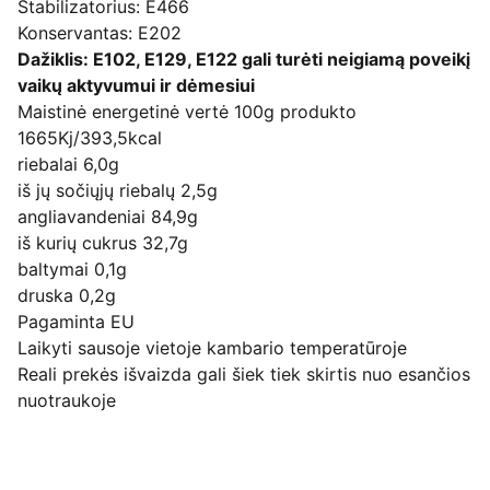
Stabilizatorius: E466
Konservantas: E202
Dažiklis: E102, E129, E122 gali turėti neigiamą poveikį
vaikų aktyvumui ir dėmesiui
Maistinė energetinė vertė 100g produkto
1665Kj/393,5kcal
riebalai 6,0g
iš jų sočiųjų riebalų 2,5g
angliavandeniai 84,9g
iš kurių cukrus 32,7g
baltymai 0,1g
druska 0,2g
Pagaminta EU
Laikyti sausoje vietoje kambario temperatūroje
Reali prekės išvaizda gali šiek tiek skirtis nuo esančios
nuotraukoje