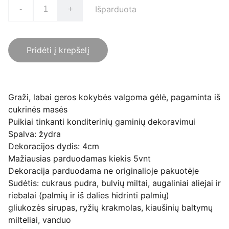
Išparduota
-
+
Pridėti į krepšelį
Graži, labai geros kokybės valgoma gėlė, pagaminta iš
cukrinės masės
Puikiai tinkanti konditerinių gaminių dekoravimui
Spalva: žydra
Dekoracijos dydis: 4cm
Mažiausias parduodamas kiekis 5vnt
Dekoracija parduodama ne originalioje pakuotėje
Sudėtis: cukraus pudra, bulvių miltai, augaliniai aliejai ir
riebalai (palmių ir iš dalies hidrinti palmių)
gliukozės sirupas, ryžių krakmolas, kiaušinių baltymų
milteliai, vanduo