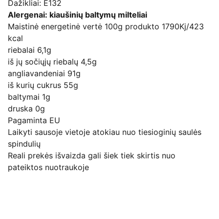
Dažikliai: E132
Alergenai: kiaušinių baltymų milteliai
Maistinė energetinė vertė 100g produkto 1790Kj/423
kcal
riebalai 6,1g
iš jų sočiųjų riebalų 4,5g
angliavandeniai 91g
iš kurių cukrus 55g
baltymai 1g
druska 0g
Pagaminta EU
Laikyti sausoje vietoje atokiau nuo tiesioginių saulės
spindulių
Reali prekės išvaizda gali šiek tiek skirtis nuo
pateiktos nuotraukoje